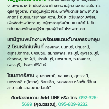
งานพยาบาล ฝึกฝนพัฒนาทักษะความรู้ความสามารถในการ
ดูแลผู้สูงอายุ การดูแลผู้ป่วยระยะพักฟื้นตามหลักพยาบาล
ศาสตร์ อบรมมารยาทและความมีวินัย เตรียมความพร้อม
เพื่อจัดส่งพนักงานดูแลผู้สูงอายุถึงบ้าน แบบเช้าไป-เย็น
กลับ และพนักงานผู้ช่วยดูแลผู้ป่วยในโรงพยาบาล
เรามีฐานพนักงานพร้อมสแตนด์บายครอบคลุม
2 โซนหลักในพื้นที่
กรุงเทพ, นนทบุรี, ปทุมธานี,
สมุทรปราการ, นครปฐม, สมุทรสาคร, สระบุรี, สุพรรณบุรี,
อ่างทอง, สิงห์บุรี, ปราจีนบุรี, นครนายก, ฉะเชิงเทรา,
เพชรบุรี, ประจวบคีรีขันธ์
โซนภาคอีสาน
อุบลราชธานี, ขอนแก่น, อุดรธานี,
นครราชสีมา(โคราช), ร้อยเอ็ด, หนองคาย หรือพื้นที่อื่นๆ
สามารถโทรสอบถามก่อนได้
ติดต่อสอบถาม Add LINE หรือ โทร.
092-326-
5699
(คุณวรรณ)
,
095-829-9232