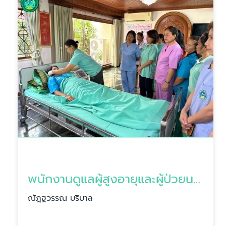
พนักงานดูแลผู้สูงอายุและผู้ป่วยนอนติดเตียง
ณัฎฐวรรณ บริบาล