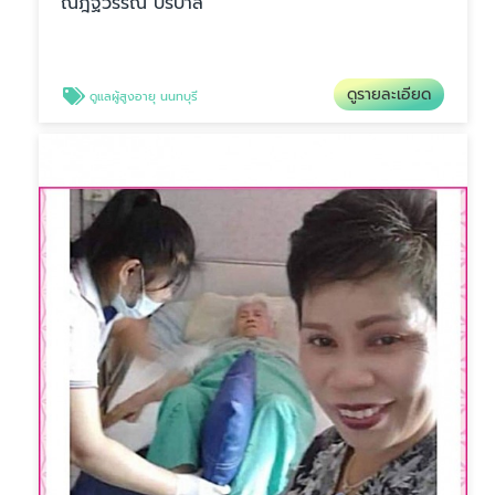
ณัฎฐวรรณ บริบาล
ดูรายละเอียด
ดูแลผู้สูงอายุ นนทบุรี