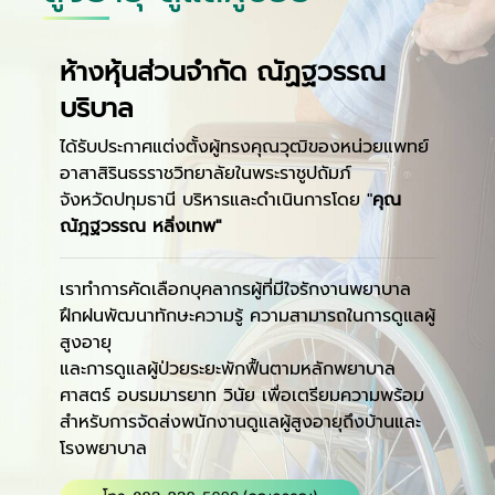
ห้างหุ้นส่วนจำกัด ณัฏฐวรรณ
บริบาล
ได้รับประกาศแต่งตั้งผู้ทรงคุณวุฒิของหน่วยแพทย์
อาสาสิรินธรราชวิทยาลัยในพระราชูปถัมภ์
จังหวัดปทุมธานี บริหารและดำเนินการโดย "
คุณ
ณัฎฐวรรณ หลิ่งเทพ"
เราทำการคัดเลือกบุคลากรผู้ที่มีใจรักงานพยาบาล
ฝึกฝนพัฒนาทักษะความรู้ ความสามารถในการดูแลผู้
สูงอายุ
และการดูแลผู้ป่วยระยะพักฟื้นตามหลักพยาบาล
ศาสตร์ อบรมมารยาท วินัย เพื่อเตรียมความพร้อม
สำหรับการจัดส่งพนักงานดูแลผู้สูงอายุถึงบ้านและ
โรงพยาบาล