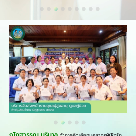
ณัฏฐวรรณ บริบาล
ทำการคัดเลือกบุคลากรผู้มีใจรัก