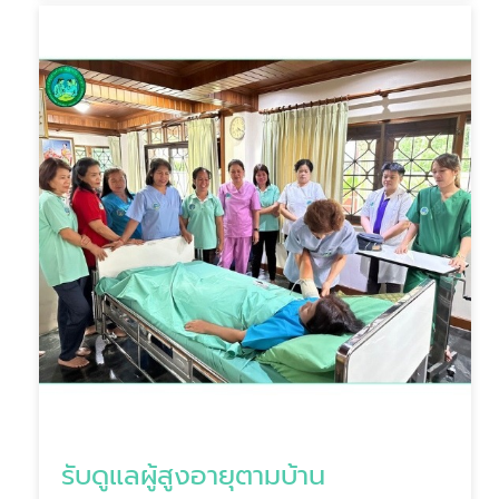
รับดูแลผู้สูงอายุตามบ้าน