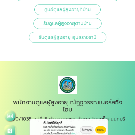
ศูนย์ดูแลผู้สูงอายุที่บ้าน
รับดูแลผู้สูงอายุตามบ้าน
รับดูแลผู้สูงอายุ อุบลราชธานี
พนักงานดูแลผู้สูงอายุ ณัฎฐวรรณเนอร์สซิ่ง
โฮม
100/1035 หมู่ที่ 8 ตำบลบางพูด อำเภอปากเกร็ด นนทบุรี
เว็บไซต์นี้ใช้คุกกี้
11120
เราใช้คุกกี้เพื่อเพิ่มประสิทธิภาพและ
ตั้งค่าคุกกี้
ยอมรับ
มอบประสบการณ์ความพึงพอใจ
เปิดบริการทุกวัน 24 ชั่วโมง
ของท่านในการใช้งานเว็บไซต์
เรียน